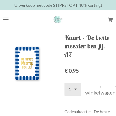
Uitverkoop met code STIPPSTOPT 40% korting!
Ga
direct
naar
de
hoofdinhoud
Kaart - De beste
meester ben jij.
A7
€ 0,95
In
winkelwagen
Cadeaukaartje - De beste