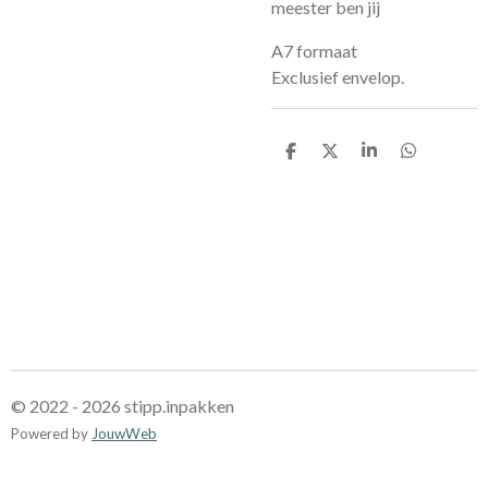
meester ben jij
A7 formaat
Exclusief envelop.
D
D
S
D
e
e
h
e
l
e
a
l
e
l
r
e
n
e
n
© 2022 - 2026 stipp.inpakken
Powered by
JouwWeb