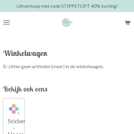
Uitverkoop met code STIPPSTOPT 40% korting!
Ga
direct
naar
de
hoofdinhoud
Winkelwagen
Er zitten geen artikelen (meer) in de winkelwagen.
Bekijk ook eens
Sticker
-