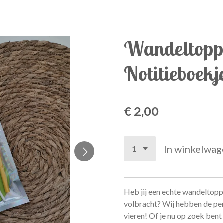
Wandeltoppe
Notitieboekj
€ 2,00
In winkelwag
Heb jij een echte wandeltopp
volbracht? Wij hebben de per
vieren! Of je nu op zoek bent n