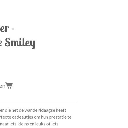
r -
e Smiley
en
er die net de wandel4daagse heeft
fecte cadeautjes om hun prestatie te
aar iets kleins en leuks of iets