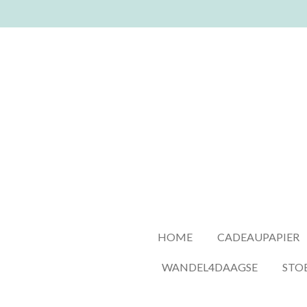
Ga
direct
naar
de
hoofdinhoud
HOME
CADEAUPAPIER
WANDEL4DAAGSE
STO