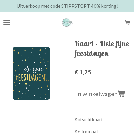
Uitverkoop met code STIPPSTOPT 40% korting!
Ga
direct
naar
de
hoofdinhoud
Kaart - Hele fijne
feestdagen
€ 1,25
In winkelwagen
Antsichtkaart.
A6 formaat