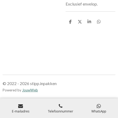
Exclusief envelop.
D
D
S
D
e
e
h
e
l
e
a
l
e
l
r
e
n
e
n
© 2022 - 2026 stipp.inpakken
Powered by
JouwWeb
E-mailadres
Telefoonnummer
WhatsApp